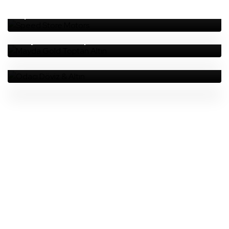
Speed Store Motors
Mayda Gold Toptan Altın
Odacı Döviz & Altın
Detaylı Bilgi Almak Için Bizimle
Iletişime Geçebilirsiniz.