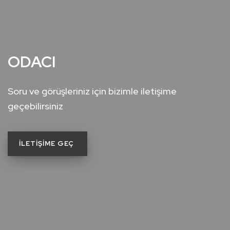
ODACI
Soru ve görüşleriniz için bizimle iletişime
geçebilirsiniz
İLETİŞİME GEÇ