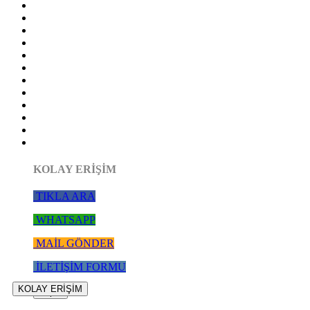
KOLAY ERİŞİM
TIKLA ARA
WHATSAPP
MAİL GÖNDER
İLETİŞİM FORMU
KOLAY ERİŞİM
Kapat