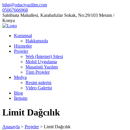
bilgi@odaciyazilim.com
05067666968
Sahibiata Mahallesi, Karahafızlar Sokak, No:29/103 Meram /
Konya
Kurumsal
Hakkımızda
Hizmetler
Projeler
Web (İnternet) Sitesi
Mobil Uygulama
Masaüstü Yazılım
Tüm Projeler
Medya
Resim galerisi
Video Galerisi
Blog
İletişim
Limit Dağcılık
Anasayfa
>
Projeler
>
Limit Dağcılık